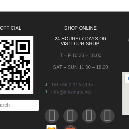
 OFFICIAL
SHOP ONLINE
24 HOURS/ 7 DAYS OR
VISIT OUR SHOP:
T – F 10.30 – 18.00
SAT – SUN 11.00 – 18.00
TEL+66 2 116 5195
info@bikemate.net