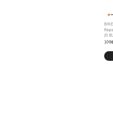
BIK
Reps
(0.8
109