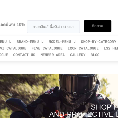
วนลดพิเศษ 10%
ติดตาม
ENU
BRAND-MENU
MODEL-MENU
SHOP-BY-CATEGORY
VI CATALOGUE
FIVE CATALOGUE
IXON CATALOGUE
LS2 HE
OGUE
CONTACT US
MEMBER AREA
GALLERY
BLOG
SHOP F
AND PROTECTIVE 