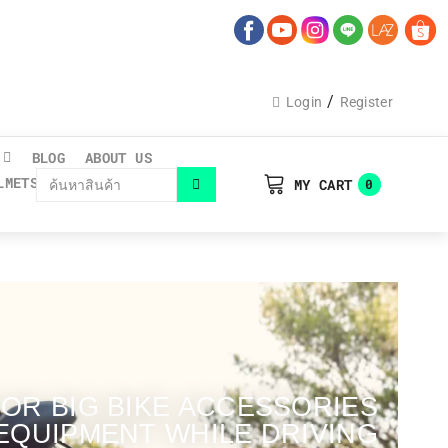
/
Login
Register
BLOG
ABOUT US
LMETS CATALOGUE
MY CART
0
OR BIG BIKE ACCESSORIES
EQUIPMENT WHILE DRIVING