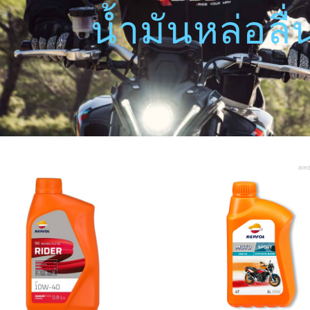
นํ้ามันหล่อล