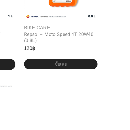
BIKE CARE
T
Repsol – Moto Speed 4T 20W40
(0.8L)
120
฿
ซื้อเลย