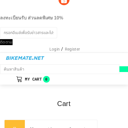
ลงทะเบียนรับ ส่วนลดพิเศษ 10%
ติดตาม
/
Login
Register
ค้
น
MY CART
0
ห
า
สิ
Cart
น
ค้
า