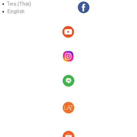
S
ไทย
(
Thai
)
k
English
i
p
t
o
c
o
n
t
e
n
t