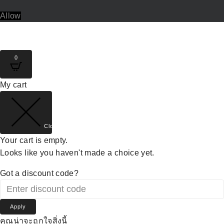
Allow
0
My cart
Close cart
Your cart is empty.
Looks like you haven't made a choice yet.
Got a discount code?
Apply
คุณน่าจะถูกใจสิ่งนี้