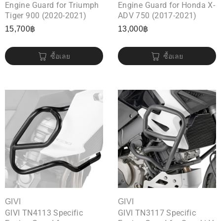
Engine Guard for Triumph
Engine Guard for Honda X-
Tiger 900 (2020-2021)
ADV 750 (2017-2021)
15,700
฿
13,000
฿
ซื้อเลย
ซื้อเลย
GIVI
GIVI
GIVI TN4113 Specific
GIVI TN3117 Specific