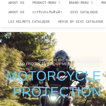
ABOUT US
PRODUCT-MENU
BRAND-MENU
MO
ABOUT US
การรับประกันสินค้า
GIVI CATALOGUE
LS2 HELMETS CATALOGUE
HEVIK BY GIVI CATALOGUE
SHOP FOR BIG BIKE ACCESSORIES
AND PROTECTIVE EQUIPMENT WHILE DRIVING
MOTORCYCLE
PROTECTION