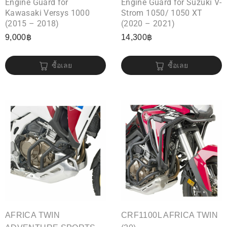
Engine Guard for
Engine Guard for Suzuki V-
Kawasaki Versys 1000
Strom 1050/ 1050 XT
(2015 – 2018)
(2020 – 2021)
9,000
฿
14,300
฿
ซื้อเลย
ซื้อเลย
AFRICA TWIN
CRF1100L AFRICA TWIN