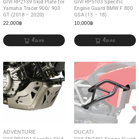
GIVI RP2139 Skid Plate for
GIVI RP5103 Specific
Yamaha Tracer 900/ 900
Engine Guard BMW F 800
GT (2018 – 2020)
GSA (13 – 18)
22,000
฿
10,000
฿
ซื้อเลย
ซื้อเลย
ADVENTURE
DUCATI