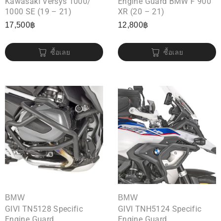
Kawasaki Versys 1000/
Engine Guard BMW F 900
1000 SE (19 – 21)
XR (20 – 21)
17,500
฿
12,800
฿
ซื้อเลย
ซื้อเลย
BMW
BMW
GIVI TN5128 Specific
GIVI TNH5124 Specific
Engine Guard
Engine Guard