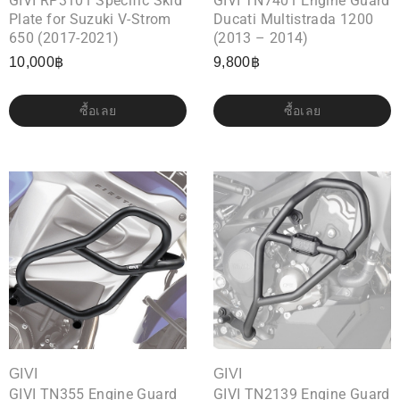
GIVI RP3101 Specific Skid
GIVI TN7401 Engine Guard
Plate for Suzuki V-Strom
Ducati Multistrada 1200
650 (2017-2021)
(2013 – 2014)
10,000
฿
9,800
฿
ซื้อเลย
ซื้อเลย
GIVI
GIVI
GIVI TN355 Engine Guard
GIVI TN2139 Engine Guard