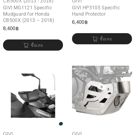
CB500X (2013 - 2018)
GIVI
GIVI MG1121 Specific
GIVI HP3105 Specific
Mudguard for Honda
Hand Protector
CB500X (2013 – 2018)
6,400
฿
8,400
฿
ซื้อเลย
ซื้อเลย
GIVI
GIVI