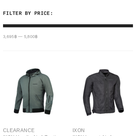
FILTER BY PRICE:
3,695
฿
—
5,800
฿
CLEARANCE
IXON