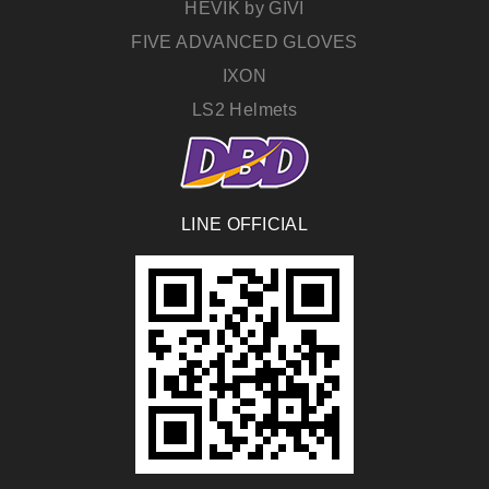
HEVIK by GIVI
FIVE ADVANCED GLOVES
IXON
LS2 Helmets
LINE OFFICIAL