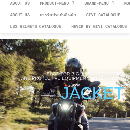
ABOUT US
PRODUCT-MENU
BRAND-MENU
MO
ABOUT US
การรับประกันสินค้า
GIVI CATALOGUE
LS2 HELMETS CATALOGUE
HEVIK BY GIVI CATALOGUE
SHOP FOR BIG BIKE ACCESSORIES
AND PROTECTIVE EQUIPMENT WHILE DRIVING
JACKET