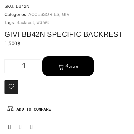
SKU:
BB42N
Categories:
ACCESSORIES
,
GIVI
Tags:
Backrest
,
พนักพิง
GIVI BB42N SPECIFIC BACKREST
1,500
฿
ซื้อเลย
ADD TO COMPARE