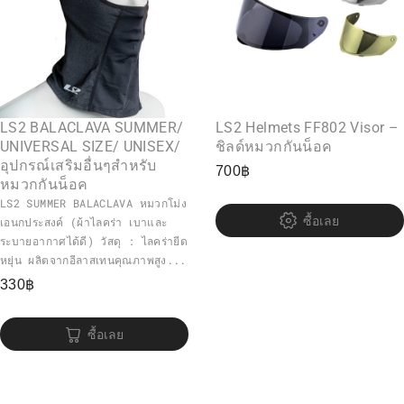
LS2 BALACLAVA SUMMER/
LS2 Helmets FF802 Visor –
UNIVERSAL SIZE/ UNISEX/
ชิลด์หมวกกันน็อค
อุปกรณ์เสริมอื่นๆสำหรับ
700
฿
หมวกกันน็อค
LS2 SUMMER BALACLAVA หมวกโม่ง
ซื้อเลย
เอนกประสงค์ (ผ้าไลคร่า เบาและ
ระบายอากาศได้ดี) วัสดุ : ไลคร่ายีด
หยุ่น ผลิตจากอีลาสเทนคุณภาพสูง...
330
฿
ซื้อเลย