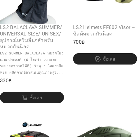
LS2 BALACLAVA SUMMER/
LS2 Helmets FF802 Visor –
UNIVERSAL SIZE/ UNISEX/
ชิลด์หมวกกันน็อค
อุปกรณ์เสริมอื่นๆสำหรับ
700
฿
หมวกกันน็อค
LS2 SUMMER BALACLAVA หมวกโม่ง
ซื้อเลย
เอนกประสงค์ (ผ้าไลคร่า เบาและ
ระบายอากาศได้ดี) วัสดุ : ไลคร่ายีด
หยุ่น ผลิตจากอีลาสเทนคุณภาพสูง...
330
฿
ซื้อเลย