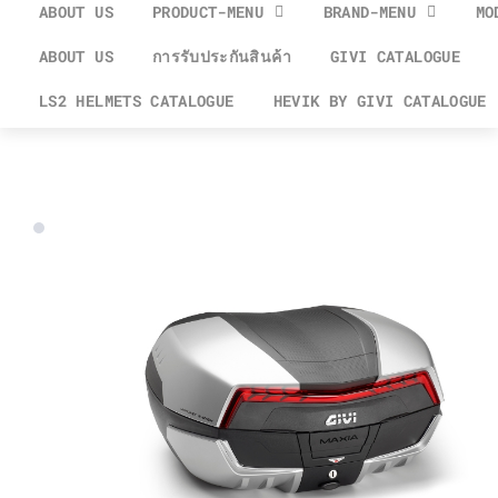
ABOUT US
PRODUCT-MENU
BRAND-MENU
MO
ABOUT US
การรับประกันสินค้า
GIVI CATALOGUE
LS2 HELMETS CATALOGUE
HEVIK BY GIVI CATALOGUE