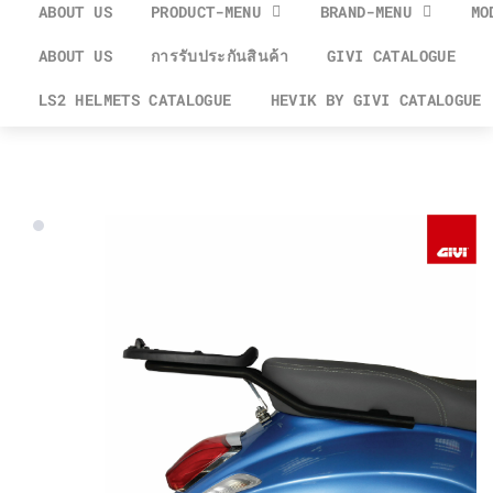
ABOUT US
PRODUCT-MENU
BRAND-MENU
MO
ABOUT US
การรับประกันสินค้า
GIVI CATALOGUE
LS2 HELMETS CATALOGUE
HEVIK BY GIVI CATALOGUE