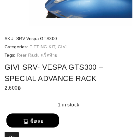
SKU:
SRV Vespa GTS300
Categories:
FITTING KIT
,
GIVI
Tags:
Rear Rack
,
แร็คท้าย
GIVI SRV- VESPA GTS300 –
SPECIAL ADVANCE RACK
2,600
฿
1 in stock
ซื้อเลย