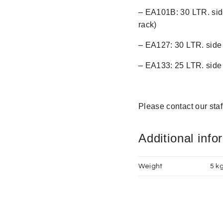
– EA101B: 30 LTR. side
rack)
– EA127: 30 LTR. side
– EA133: 25 LTR. side
Please contact our staf
Additional info
Weight
5 k