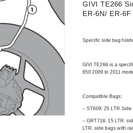
GIVI TE266 Si
ER-6N/ ER-6F 
Specific side bag hol
GIVI TE266 is a speci
650 2009 to 2011 mode
Compatible Bags:
– ST609: 25 LTR Side 
– GRT718: 15 LTR. sid
LTR. side bags with rai