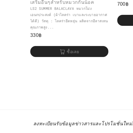
เสริมอื่นๆสำหรับหมวกกันน็อค
700
฿
LS2 SUMMER BALACLAVA หมวกโม่ง
เอนกประสงค์ (ผ้าไลคร่า เบาและระบายอากาศ
ได้ดี) วัสดุ : ไลคร่ายีดหยุ่น ผลิตจากอีลาสเทน
คุณภาพสูง...
330
฿
ซื้อเลย
ลงทะเบียนรับข้อมูลข่าวสารและโปรโมชั่นใหม