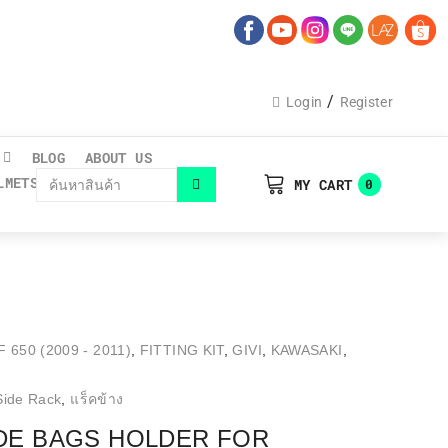
/
Login
Register
BLOG
ABOUT US
LMETS CATALOGUE
MY CART
0
 650 (2009 - 2011)
,
FITTING KIT
,
GIVI
,
KAWASAKI
,
Side Rack
,
แร็คข้าง
IDE BAGS HOLDER FOR