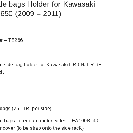
de bags Holder for Kawasaki
650 (2009 – 2011)
der – TE266
fic side bag holder for Kawasaki ER-6N/ ER-6F
l.
bags (25 LTR. per side)
e bags for enduro motorcycles – EA100B: 40
ncover (to be strap onto the side racK)