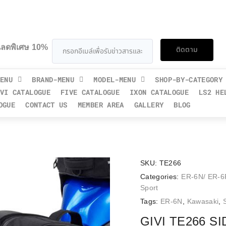
วนลดพิเศษ 10%
ติดตาม
ENU
BRAND-MENU
MODEL-MENU
SHOP-BY-CATEGORY
VI CATALOGUE
FIVE CATALOGUE
IXON CATALOGUE
LS2 HE
OGUE
CONTACT US
MEMBER AREA
GALLERY
BLOG
SKU:
TE266
Categories:
ER-6N/ ER-6F
Sport
Tags:
ER-6N
,
Kawasaki
,
GIVI TE266 S