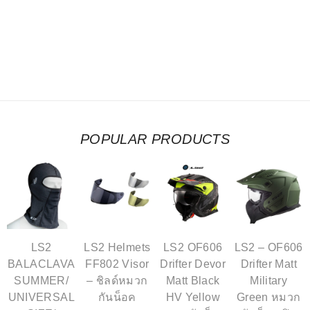
POPULAR PRODUCTS
LS2
LS2 Helmets
LS2 OF606
LS2 – OF606
BALACLAVA
FF802 Visor
Drifter Devor
Drifter Matt
SUMMER/
– ชิลด์หมวก
Matt Black
Military
UNIVERSAL
กันน็อค
HV Yellow
Green หมวก