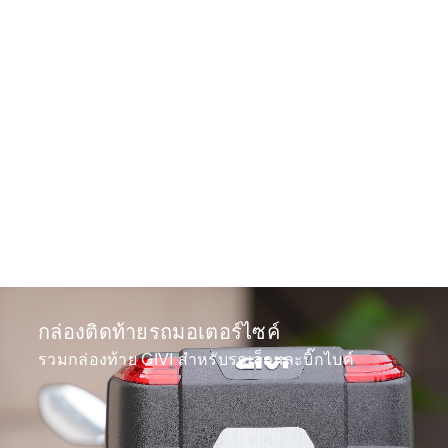
กล่องติดท้ายรถมอเตอร์ไซค์
รวมกล่องท้าย GIVI สำหรับรถเล็กและบิ๊กไบค์