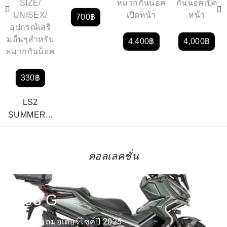
SIZE/
หมวกกันน็อค
กันน็อคเปิด
UNISEX/
เปิดหน้า
หน้า
700
฿
อุปกรณ์เสริ
มอื่นๆสำหรับ
4,400
฿
4,000
฿
หมวกกันน็อค
330
฿
LS2
SUMMER...
คอลเลคชั่น
2
368 G
สำหรับรถมอเตอร์ไซค์ปี 2025