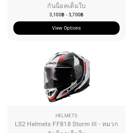
กันน็อคเต็มใบ
3,100
฿
-
3,700
฿
View Options
HELMETS
LS2 Helmets FF818 Storm III - หมวก