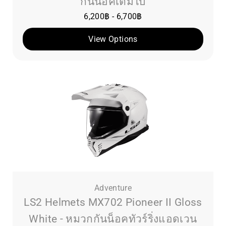
กันน็อคเต็มใบ
6,200
฿
-
6,700
฿
View Options
Adventure
LS2 Helmets MX702 Pioneer II Gloss
White - หมวกกันน็อคทัวร์ริ่งแอดเวน