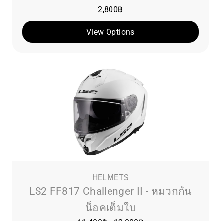
2,800
฿
View Options
HELMETS
LS2 FF817 Challenger II - หมวกกัน
น็อคเต็มใบ