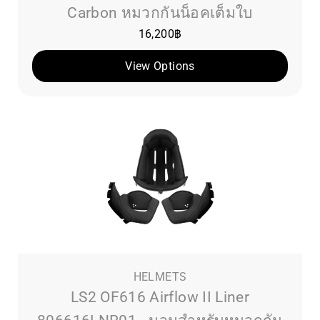
Carbon หมวกกันน็อคเต็มใบ
16,200
฿
View Options
HELMETS
LS2 OF616 Airflow II Liner