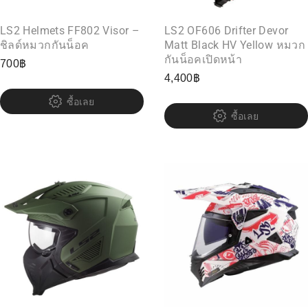
LS2 Helmets FF802 Visor –
LS2 OF606 Drifter Devor
ชิลด์หมวกกันน็อค
Matt Black HV Yellow หมวก
กันน็อคเปิดหน้า
700
฿
4,400
฿
ซื้อเลย
ซื้อเลย