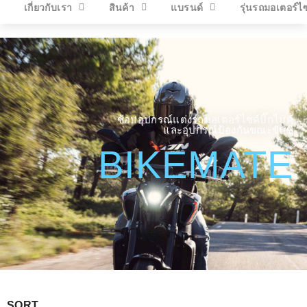
เกี่ยวกับเรา
สินค้า
แบรนด์
รุ่นรถมอเตอร์ไ
ช้อปอุปกรณ์แต่งรถมอเตอร์ไซค์บิ๊กไบค์
และอุปกรณ์ป้องกันขณะขับขี่
BIKEMATE
SORT