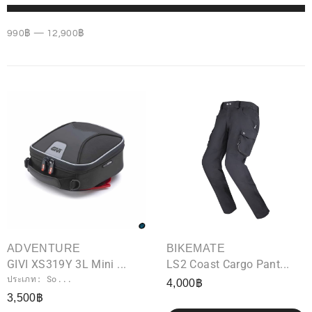
990
฿
—
12,900
฿
ADVENTURE
BIKEMATE
GIVI XS319Y 3L Mini ...
LS2 Coast Cargo Pant...
ประเภท: So...
4,000
฿
3,500
฿