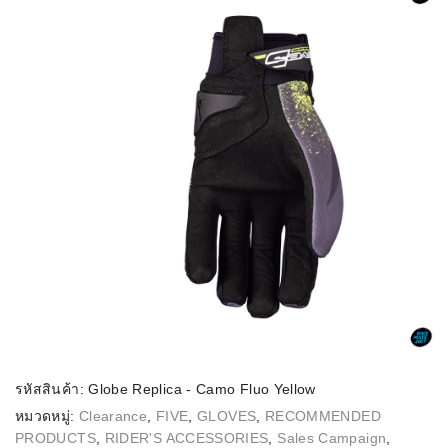
รหัสสินค้า:
Globe Replica - Camo Fluo Yellow
หมวดหมู่:
Clearance
,
FIVE
,
GLOVES
,
RECOMMENDED
PRODUCTS
,
RIDER'S ACCESSORIES
,
Sales Campaign
,