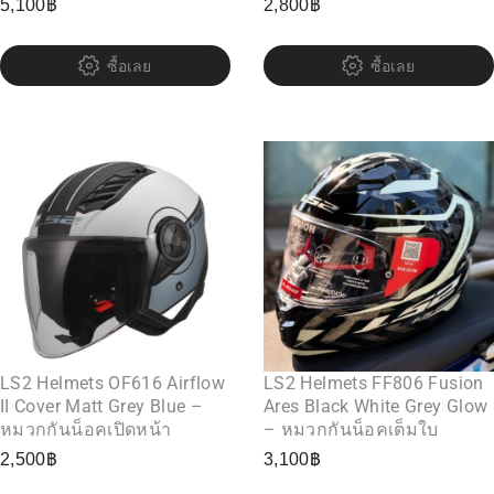
5,100
฿
2,800
฿
ซื้อเลย
ซื้อเลย
LS2 Helmets OF616 Airflow
LS2 Helmets FF806 Fusion
II Cover Matt Grey Blue –
Ares Black White Grey Glow
หมวกกันน็อคเปิดหน้า
– หมวกกันน็อคเต็มใบ
2,500
฿
3,100
฿