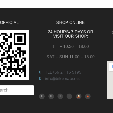
 OFFICIAL
SHOP ONLINE
24 HOURS/ 7 DAYS OR
VISIT OUR SHOP:
T – F 10.30 – 18.00
SAT – SUN 11.00 – 18.00
TEL+66 2 116 5195
info@bikemate.net