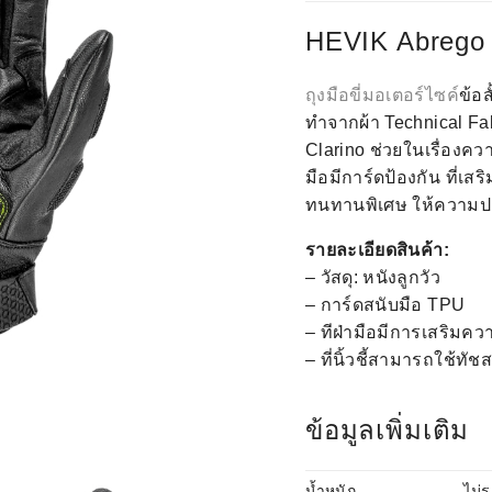
HEVIK Abrego G
ถุงมือขี่มอเตอร์ไซค์
ข้อสั
ทำจากผ้า
Technical Fa
Clarino
ช่วยในเรื่องคว
มือมีการ์ดป้องกัน ที่เสริ
ทนทานพิเศษ ให้ความป
รายละเอียดสินค้า:
– วัสดุ: หนังลูกวัว
– การ์ดสนับมือ TPU
– ทีฝ่ามือมีการเสริมคว
– ที่นิ้วชี้สามารถใช้ทัช
ข้อมูลเพิ่มเติม
น้ำหนัก
ไม่ร