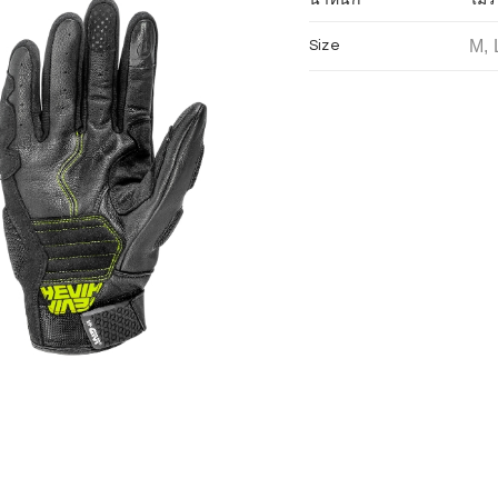
M, 
Size