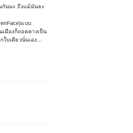
นกันนะ ถึงแม้มันจะ
OpenFace)แบบ
ในเมืองก็ถอดคางเป็น
วกใบเดียวนั่นเอง…