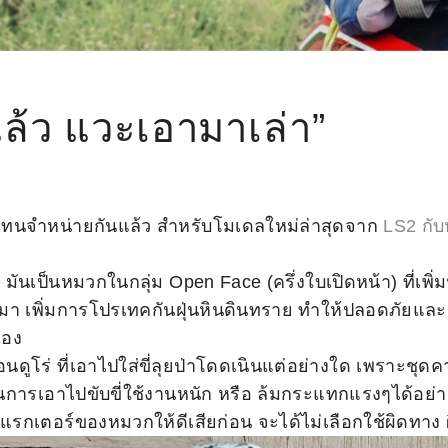
แล้ว แวะเอามาเล่า”
นตัวแทนจำหน่ายกันแล้ว สำหรับโมเดลใหม่ล่าสุดจาก
LS2 กับ
มันเป็นหมวกในกลุ่ม Open Face (ครึ่งใบเปิดหน้า) ที่เพิ่มฟ
า เพิ่มการโปรเทคกันฝุ่นหินดินทราย ทำให้ปลอดภัยและส
เอง
อนดูโร่ ที่เอาไปใส่ขี่ลุยป่าโดดเนินแต่อย่างใด เพราะชุด
ในการเอาไปขับขี่ใช้งานหนัก หรือ ล้มกระแทกแรงๆได้อย่
รกเตอร์ของหมวกให้ดีเสียก่อน จะได้ไม่เลือกใช้ผิดทาง