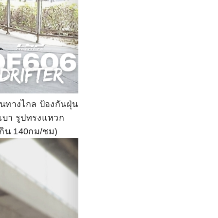
ินทางไกล ป้องกันฝุ่น
กเบา รูปทรงแหวก
เกิน 140กม/ชม)