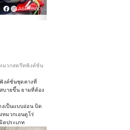
หมวกสตรีทฟังค์ชั่น
ังค์ชั่นชุดคางที่
บายขึ้น ยามที่ต้อง
คางเป็นแบบอ่อน บิด
างหมวกเอนดูโร่
 ผิดประเภท