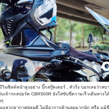
ที่มีวินชิลด์หน้าสูงอย่าง บิ๊กสกู๊ตเตอร์ , ทัวริ่ง บอกเลยว่า
บเจ้ารถสปอร์ต CBR500R ยังใส่ขับขี่ความเร็วเดินทางไ
วๆ
แหวกอากาศลู่ลมดี ไม่มีอาการต้านลมมากนัก หรือ แม้ขี่