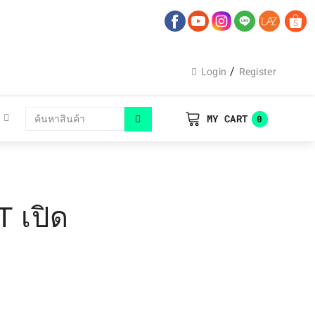
/
Login
Register
MY CART
0
 เปิด