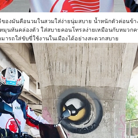
ดีของมันคือนวมในสวมใส่ง่ายนุ่มสบาย น้ำหนักตัวค่อนข้าง
างหมุนหันคล่องตัว ใส่สบายคอนโทรลง่ายเหมือนกับหมวกครูฝ
ามารถใส่ขับขี่ใช้งานในเมืองได้อย่างสะดวกสบาย