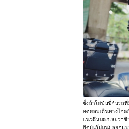
ซึ่งถ้าใส่ขับขี่กับรถ
ทดสอบเดินทางไกลกั
แนวอื่นบอกเลยว่าชิ
พีค(แก๊ปบน) ออกแบบ