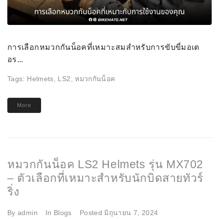
การเลือกหมวกกันน็อคที่เหมาะสมสำหรับการขับขี่มอเต
อร...
Tags:
Helmets
,
LS2
,
หมวกกันน็อค
More
หมวกกันน็อค LS2 Helmets รุ่น MX702
– ตัวเลือกที่เหมาะสำหรับนักบิดสายทัวร์
ริ่ง
By
admin
In
Blogs
Posted
มิถุนายน 7, 2024