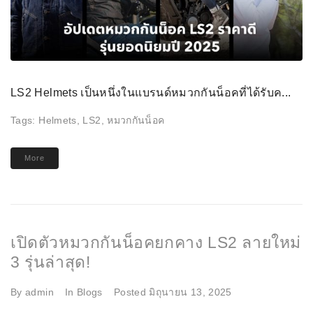
LS2 Helmets เป็นหนึ่งในแบรนด์หมวกกันน็อคที่ได้รับค...
Tags:
Helmets
,
LS2
,
หมวกกันน็อค
More
เปิดตัวหมวกกันน็อคยกคาง LS2 ลายใหม่
3 รุ่นล่าสุด!
By
admin
In
Blogs
Posted
มิถุนายน 13, 2025